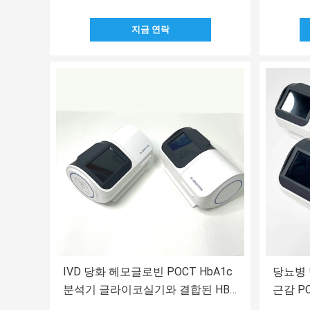
지금 연락
IVD 당화 헤모글로빈 POCT HbA1c
당뇨병 
분석기 글라이코실기와 결합된 HB
근감 P
가전제품
프린터