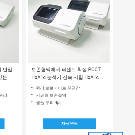
기 단일
보존혈액에서 퍼센트 확정 POCT
 있는
HbA1c 분석기 신속 시험 HbA1c 콘
텐츠
원리:보로네이트 친근감
 원리
시료형:보존혈액
샘플 부피:4μL
지금 연락