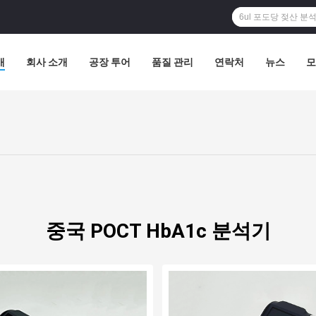
개
회사 소개
공장 투어
품질 관리
연락처
뉴스
모
중국 POCT HbA1c 분석기