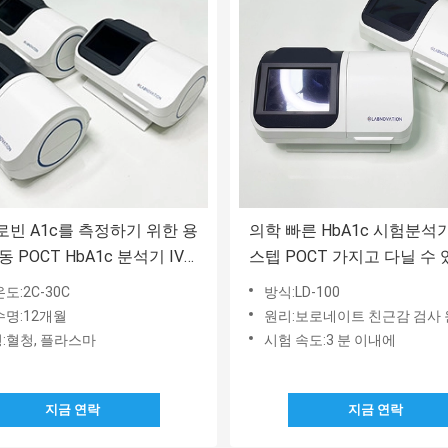
빈 A1c를 측정하기 위한 용
의학 빠른 HbA1c 시험분석
 POCT HbA1c 분석기 IVD
스텝 POCT 가지고 다닐 수
HbA1c 분석기
도:2C-30C
방식:LD-100
수명:12개월
원리:보로네이트 친근감 검사
:혈청, 플라스마
시험 속도:3 분 이내에
지금 연락
지금 연락