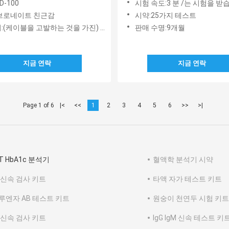
D-100
시험 속도:3 분 /는 시험을 받
브로네이트 친근감
시약:25가지 테스트
(케이블을 고발하는 것을 가진) 블루투스 프린터
판매 수명:9개월
지금 연락
지금 연락
Page 1 of 6
|<
<<
1
2
3
4
5
6
>>
>|
T HbA1c 분석기
혈액학 분석기 시약
 신속 검사 키트
타액 자가 테스트 키트
루엔자 AB 테스트 키트
원숭이 천연두 시험 키트
 신속 검사 키트
IgG IgM 신속 테스트 키