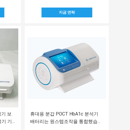
지금 연락
석기 보
휴대용 분갑 POCT HbA1c 분석기
석기 기
배터리는 원스텝조작을 통합했습니
다