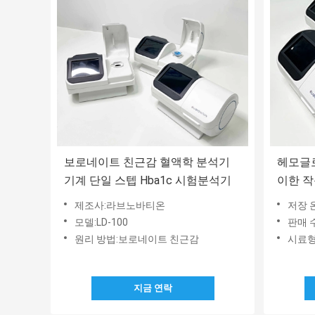
보로네이트 친근감 혈액학 분석기
헤모글로
기계 단일 스텝 Hba1c 시험분석기
이한 작동
장치
제조사:라브노바티온
저장 온
모델:LD-100
판매 
원리 방법:보로네이트 친근감
시료형
지금 연락