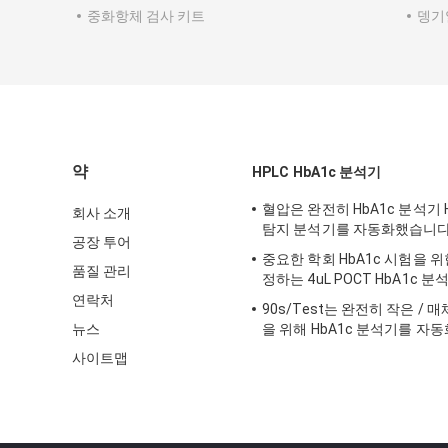
중화항체 검사 키트
뎅기
약
HPLC HbA1c 분석기
혈압은 완전히 HbA1c 분석기 
회사 소개
탐지 분석기를 자동화했습니
공장 투어
중요한 학회 HbA1c 시험을 
품질 관리
정하는 4uL POCT HbA1c 
연락처
90s/Test는 완전히 작은 / 
뉴스
을 위해 HbA1c 분석기를 
사이트맵