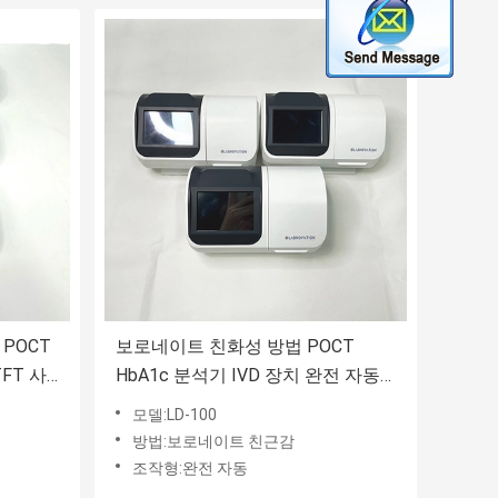
POCT
보로네이트 친화성 방법 POCT
TFT 사
HbA1c 분석기 IVD 장치 완전 자동
보존혈액 샘플
모델:LD-100
방법:보로네이트 친근감
조작형:완전 자동