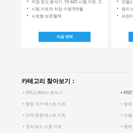
저장 온도:분석기 :10-60C 시험 키트 : 2~8C
모델:L
시험 키트의 저장 수명:9개월
원리:
시료형:보존혈액
프린터:
지금 연락
카테고리 찾아보기：
HPLC HbA1c 분석기
POC
항원 자가 테스트 키트
항원
타액 항원 테스트 키트
인플
정자 농도 시험 키트
항체