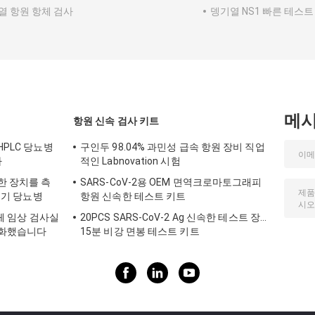
열 항원 항체 검사
뎅기열 NS1 빠른 테스트
메
항원 신속 검사 키트
HPLC 당뇨병
구인두 98.04% 과민성 급속 항원 장비 직업
다
적인 Labnovation 시험
위한 장치를 측
SARS-CoV-2용 OEM 면역크로마토그래피
분석기 당뇨병
항원 신속한 테스트 키트
매체 임상 검사실
20PCS SARS-CoV-2 Ag 신속한 테스트 장치
자동화했습니다
15분 비강 면봉 테스트 키트