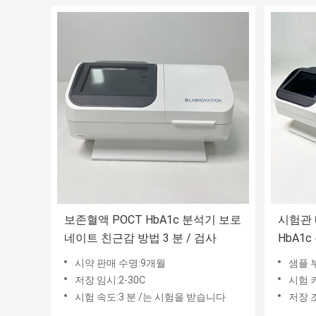
보존혈액 POCT HbA1c 분석기 보로
시험관 
네이트 친근감 방법 3 분 / 검사
HbA1
장치 
시약 판매 수명:9개월
샘플 부
저장 임시:2-30C
시험 
시험 속도:3 분 /는 시험을 받습니다
저장 조