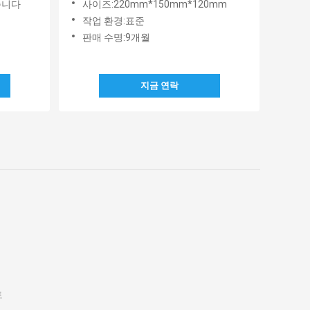
습니다
사이즈:220mm*150mm*120mm
작업 환경:표준
판매 수명:9개월
지금 연락
트