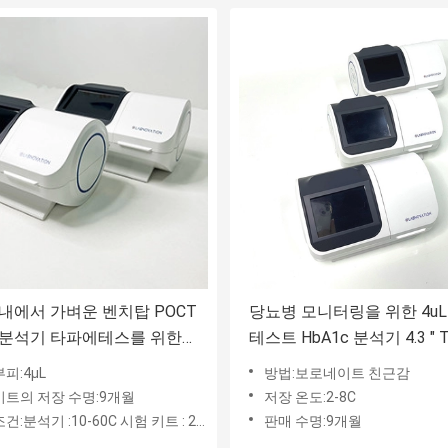
내에서 가벼운 벤치탑 POCT
당뇨병 모니터링을 위한 4uL 
c 분석기 타파에테스를 위한
테스트 HbA1c 분석기 4.3 " 
진단상의
실적 칼라 디스플레이
피:4μL
방법:보로네이트 친근감
키트의 저장 수명:9개월
저장 온도:2-8C
건:분석기 :10-60C 시험 키트 : 2~8C
판매 수명:9개월